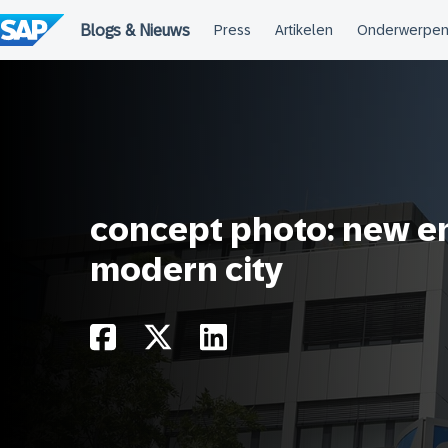
Meteen
naar
de
inhoud
concept photo: new e
modern city