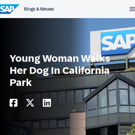
Meteen
naar
de
inhoud
Young Woman Walks
Her Dog In California
Park