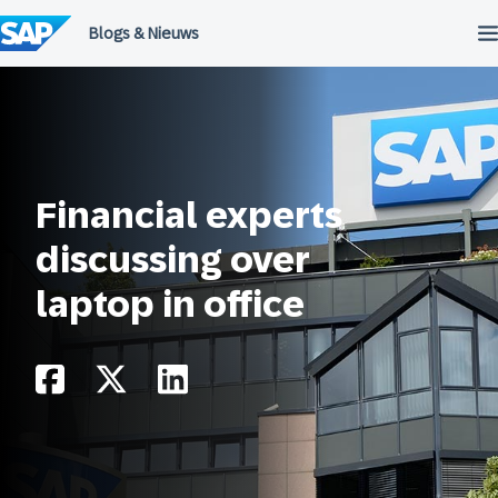
Meteen
naar
de
inhoud
Financial experts
discussing over
laptop in office