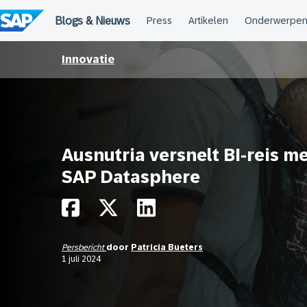
Meteen
naar
de
inhoud
Innovatie
Ausnutria versnelt BI-reis m
SAP Datasphere
Persbericht
door
Patricia Bueters
1 juli 2024