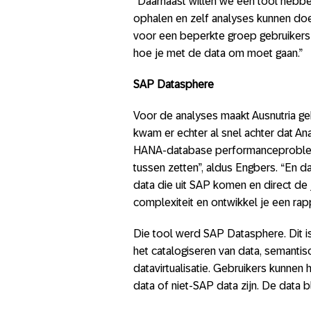
“Daarnaast willen we een tool hebbe
ophalen en zelf analyses kunnen doen
voor een beperkte groep gebruikers 
hoe je met de data om moet gaan.”
SAP Datasphere
Voor de analyses maakt Ausnutria geb
kwam er echter al snel achter dat An
HANA-database performanceproblem
tussen zetten”, aldus Engbers. “En d
data die uit SAP komen en direct de
complexiteit en ontwikkel je een rap
Die tool werd SAP Datasphere. Dit is
het catalogiseren van data, semantis
datavirtualisatie. Gebruikers kunne
data of niet-SAP data zijn. De data 