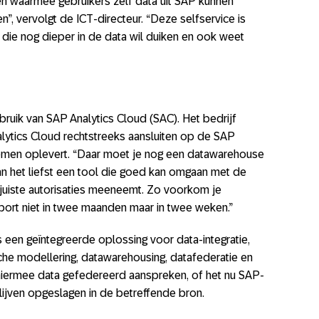
n waarmee gebruikers zelf data uit SAP kunnen
”, vervolgt de ICT-directeur. “Deze selfservice is
die nog dieper in de data wil duiken en ook weet
ruik van SAP Analytics Cloud (SAC). Het bedrijf
alytics Cloud rechtstreeks aansluiten op de SAP
en oplevert. “Daar moet je nog een datawarehouse
an het liefst een tool die goed kan omgaan met de
 juiste autorisaties meeneemt. Zo voorkom je
port niet in twee maanden maar in twee weken.”
 een geïntegreerde oplossing voor data-integratie,
che modellering, datawarehousing, datafederatie en
n hiermee data gefedereerd aanspreken, of het nu SAP-
blijven opgeslagen in de betreffende bron.