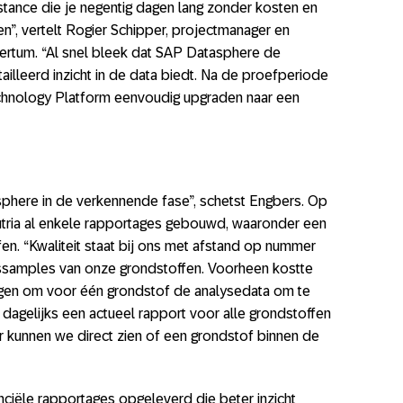
instance die je negentig dagen lang zonder kosten en
en”, vertelt Rogier Schipper, projectmanager en
pertum. “Al snel bleek dat SAP Datasphere de
lleerd inzicht in de data biedt. Na de proefperiode
chnology Platform eenvoudig upgraden naar een
here in de verkennende fase”, schetst Engbers. Op
utria al enkele rapportages gebouwd, waaronder een
en. “Kwaliteit staat bij ons met afstand op nummer
tssamples van onze grondstoffen. Voorheen kostte
agen om voor één grondstof de analysedata om te
dagelijks een actueel rapport voor alle grondstoffen
r kunnen we direct zien of een grondstof binnen de
ciële rapportages opgeleverd die beter inzicht