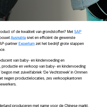
product of de kwaliteit van grondstoffen? Met
SAP
bouwt
Ausnutria
snel en efficiënt de gewenste
SAP-partner
Expertum
zet het bedrijf grote stappen
nce.
oducent van baby- en kindervoeding en
g, productie en verkoop van baby- en kindervoeding
7 begon met zuivelfabriek ‘De Vechtstreek’ in Ommen
 met negen productielocaties, zes verkoopkantoren
dewerkers.
Nederland produceren met name voor de Chinese markt.