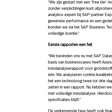
“We zijn gestart met een ‘free tier’-
zonder verplichtingen kunt uitprober
analytics-expert bij SAP-partner Ex
gewenste performance en een gedetai
konden we via het SAP Business Te
volledige licentie.”
Eerste rapporten een feit
“We bevinden ons nu met SAP Datasp
basis van businesscases heeft Ausn
trendanalyserapport voor grondstoff
één. We analyseren continu kwalitei
het een technoloog twee tot drie d
zetten in een rapport. Nu hebben we 
met volledige trendanalyse. Hierdoo
specificaties blijft.”
De verkennende fase heeft ook finan