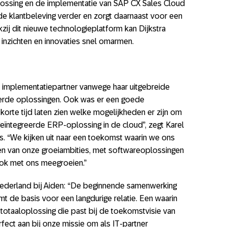
ossing en de implementatie van SAP CX Sales Cloud
de klantbeleving verder en zorgt daarnaast voor een
kzij dit nieuwe technologieplatform kan Dijkstra
e inzichten en innovaties snel omarmen.
ls implementatiepartner vanwege haar uitgebreide
eerde oplossingen. Ook was er een goede
n korte tijd laten zien welke mogelijkheden er zijn om
geïntegreerde ERP-oplossing in de cloud”, zegt Karel
cs. “We kijken uit naar een toekomst waarin we ons
en van onze groeiambities, met softwareoplossingen
 ook met ons meegroeien.”
Nederland bij Aiden: “De beginnende samenwerking
mt de basis voor een langdurige relatie. Een waarin
otaaloplossing die past bij de toekomstvisie van
erfect aan bij onze missie om als IT-partner