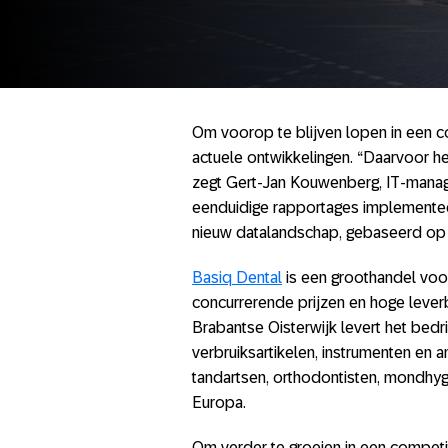
Om voorop te blijven lopen in een 
actuele ontwikkelingen. “Daarvoor heb
zegt Gert-Jan Kouwenberg, IT-manager
eenduidige rapportages implemente
nieuw datalandschap, gebaseerd o
Basiq Dental
is een groothandel voo
concurrerende prijzen en hoge leverb
Brabantse Oisterwijk levert het bedri
verbruiksartikelen, instrumenten en 
tandartsen, orthodontisten, mondhyg
Europa.
Om verder te groeien in een competi