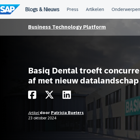
Meteen
naar
de
inhoud
Business Technology Platform
Basiq Dental troeft concurre
af met nieuw datalandschap
Artikel
door
Patricia Bueters
23 oktober 2024