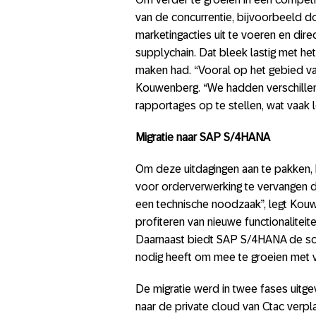
van de concurrentie, bijvoorbeeld do
marketingacties uit te voeren en dire
supplychain. Dat bleek lastig met h
maken had. “Vooral op het gebied va
Kouwenberg. “We hadden verschill
rapportages op te stellen, wat vaak l
Migratie naar SAP S/4HANA
Om deze uitdagingen aan te pakken,
voor orderverwerking te vervangen
een technische noodzaak”, legt Kou
profiteren van nieuwe functionalitei
Daarnaast biedt SAP S/4HANA de sch
nodig heeft om mee te groeien met
De migratie werd in twee fases uit
naar de private cloud van Ctac verpl