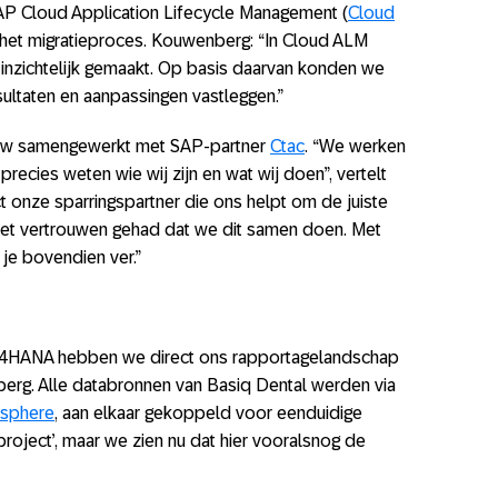
P Cloud Application Lifecycle Management (
Cloud
 het migratieproces. Kouwenberg: “In Cloud ALM
inzichtelijk gemaakt. Op basis daarvan konden we
sultaten en aanpassingen vastleggen.”
auw samengewerkt met SAP-partner
Ctac
. “We werken
recies weten wie wij zijn en wat wij doen”, vertelt
t onze sparringspartner die ons helpt om de juiste
het vertrouwen gehad dat we dit samen doen. Met
je bovendien ver.”
 S/4HANA hebben we direct ons rapportagelandschap
erg. Alle databronnen van Basiq Dental werden via
sphere
, aan elkaar gekoppeld voor eenduidige
project’, maar we zien nu dat hier vooralsnog de