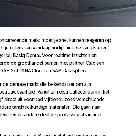
concurrerende markt moet je snel kunnen reageren op
 je cijfers van vandaag nodig, niet die van gisteren”,
 bij Basiq Dental. Voor realtime inzichten en
erde de groothandel samen met partner Ctac een
p SAP S/4HANA Cloud en SAP Datasphere.
r de dentale markt die bekendstaat om zijn
etrouwbaarheid. Vanuit zijn distributiecentrum in het
jf direct uit voorraad vijftienduizend verschillende
andere tandheelkundige materialen. Die gaan naar
iënisten en andere dentale professionals in heel
tieve markt, moet Basiq Dental zich onderscheiden