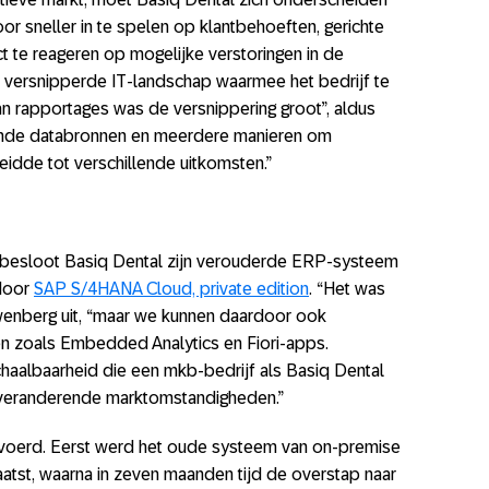
or sneller in te spelen op klantbehoeften, gerichte
ct te reageren op mogelijke verstoringen in de
et versnipperde IT-landschap waarmee het bedrijf te
n rapportages was de versnippering groot”, aldus
ende databronnen en meerdere manieren om
eidde tot verschillende uitkomsten.”
 besloot Basiq Dental zijn verouderde ERP-systeem
 door
SAP S/4HANA Cloud, private edition
. “Het was
wenberg uit, “maar we kunnen daardoor ook
ten zoals Embedded Analytics en Fiori-apps.
aalbaarheid die een mkb-bedrijf als Basiq Dental
 veranderende marktomstandigheden.”
gevoerd. Eerst werd het oude systeem van on-premise
aatst, waarna in zeven maanden tijd de overstap naar