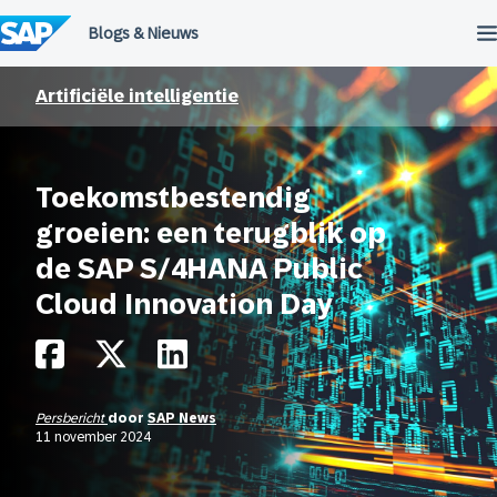
Meteen
naar
de
inhoud
Artificiële intelligentie
Toekomstbestendig
groeien: een terugblik op
de SAP S/4HANA Public
Cloud Innovation Day
Persbericht
door
SAP News
11 november 2024