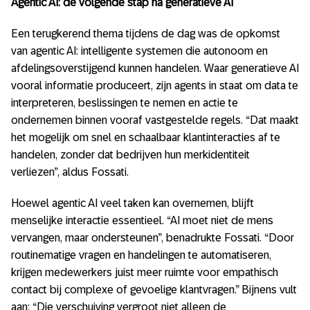
Agentic AI: de volgende stap na generatieve AI
Een terugkerend thema tijdens de dag was de opkomst
van agentic AI: intelligente systemen die autonoom en
afdelingsoverstijgend kunnen handelen. Waar generatieve AI
vooral informatie produceert, zijn agents in staat om data te
interpreteren, beslissingen te nemen en actie te
ondernemen binnen vooraf vastgestelde regels. “Dat maakt
het mogelijk om snel en schaalbaar klantinteracties af te
handelen, zonder dat bedrijven hun merkidentiteit
verliezen”, aldus Fossati.
Hoewel agentic AI veel taken kan overnemen, blijft
menselijke interactie essentieel. “AI moet niet de mens
vervangen, maar ondersteunen”, benadrukte Fossati. “Door
routinematige vragen en handelingen te automatiseren,
krijgen medewerkers juist meer ruimte voor empathisch
contact bij complexe of gevoelige klantvragen.” Bijnens vult
aan: “Die verschuiving vergroot niet alleen de