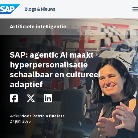
Meteen
naar
de
inhoud
Artificiële intelligentie
SAP: agentic AI maakt
hyperpersonalisatie
schaalbaar en cultureel
adaptief
Artikel
door
Patricia Bueters
27 juni 2025