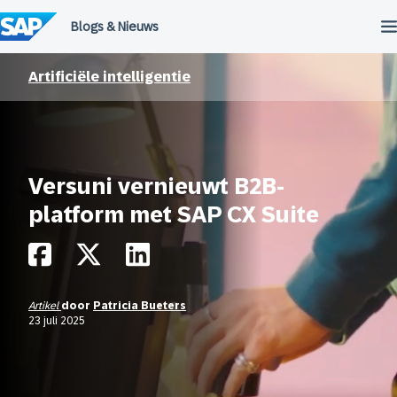
Meteen
naar
de
inhoud
Artificiële intelligentie
Versuni vernieuwt B2B-
platform met SAP CX Suite
Artikel
door
Patricia Bueters
23 juli 2025