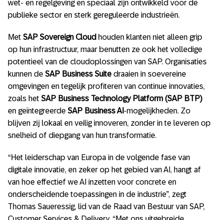
wet- en regelgeving en speciaal zijn ontwikkeld voor de
publieke sector en sterk gereguleerde industrieën.
Met
SAP Sovereign Cloud
houden klanten niet alleen grip
op hun infrastructuur, maar benutten ze ook het volledige
potentieel van de cloudoplossingen van SAP. Organisaties
kunnen de
SAP Business Suite
draaien in soevereine
omgevingen en tegelijk profiteren van continue innovaties,
zoals het
SAP Business Technology Platform (SAP BTP)
en geïntegreerde
SAP Business AI
-mogelijkheden. Zo
blijven zij lokaal en veilig innoveren, zonder in te leveren op
snelheid of diepgang van hun transformatie.
“Het leiderschap van Europa in de volgende fase van
digitale innovatie, en zeker op het gebied van AI, hangt af
van hoe effectief we AI inzetten voor concrete en
onderscheidende toepassingen in de industrie”, zegt
Thomas Saueressig, lid van de Raad van Bestuur van SAP,
Customer Services & Delivery. “Met ons uitgebreide