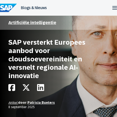
Meteen
naar
de
inhoud
Artificiële intelligentie
SAP versterkt Europees
aanbod voor
cloudsoevereiniteit en
versnelt regionale AI-
innovatie
Artikel
door
Patricia Bueters
8 september 2025