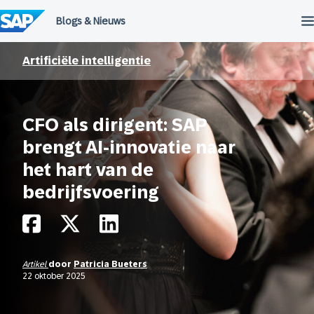
Meteen
naar
de
inhoud
Artificiële intelligentie
CFO als dirigent: SAP
brengt AI-innovatie naar
het hart van de
bedrijfsvoering
Artikel
door
Patricia Bueters
22 oktober 2025