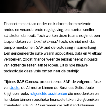
Financeteams staan onder druk door schommelende
rentes en veranderende regelgeving, en moeten sneller
schakelen dan ooit. Toch werken deze teams nog met een
lappendeken van
‘best-of-breed
’-tools die niet met dat
tempo meekomen. SAP ziet de oplossing in samenhang.
Eén geïntegreerde suite waarin applicaties, data en AI elkaar
versterken, zodat finance weer de leiding neemt in plaats
van achter de feiten aan te lopen. Dit is hoe nieuwe
technologie deze visie omzet naar de praktijk.
Tijdens
SAP Connect
presenteerde SAP de volgende fase
van
Joule
, de AI-motor binnen de Business Suite. Joule
krijgt een reeks
rolgerichte assistenten
die meedenken en
handelen binnen specifieke financiële taken. Ze gebruiken
zogeheten
agentic AI:
systemen die zelfstandig kunnen