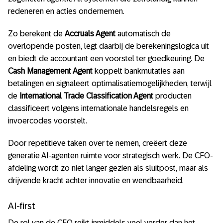
redeneren en acties ondernemen.
Zo berekent de
Accruals Agent
automatisch de
overlopende posten, legt daarbij de berekeningslogica uit
en biedt de accountant een voorstel ter goedkeuring. De
Cash Management Agent
koppelt bankmutaties aan
betalingen en signaleert optimalisatiemogelijkheden, terwijl
de
International Trade Classification Agent
producten
classificeert volgens internationale handelsregels en
invoercodes voorstelt.
Door repetitieve taken over te nemen, creëert deze
generatie AI-agenten ruimte voor strategisch werk. De CFO-
afdeling wordt zo niet langer gezien als sluitpost, maar als
drijvende kracht achter innovatie en wendbaarheid.
AI-first
De rol van de CFO reikt inmiddels veel verder dan het