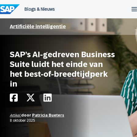
Meteen
naar
de
inhoud
Artificiële intelligentie
SAP’s AI-gedreven Business
Suite luidt het einde van
het best-of-breedtijdperk
in
Artikel
door
Patricia Bueters
8 oktober 2025