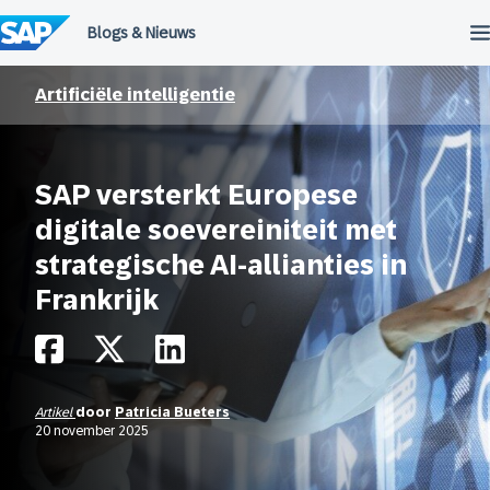
Meteen
naar
de
inhoud
Artificiële intelligentie
SAP versterkt Europese
digitale soevereiniteit met
strategische AI-allianties in
Frankrijk
Artikel
door
Patricia Bueters
20 november 2025