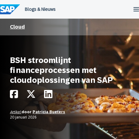
Meteen
naar
de
inhoud
Cloud
BSH stroomlijnt
financeprocessen met
cloudoplossingen van SAP
Artikel
door
Patricia Bueters
20 januari 2026