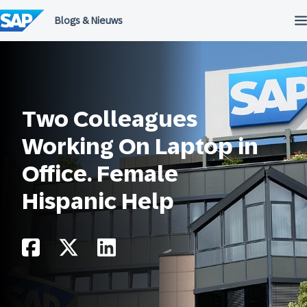
Meteen
naar
de
inhoud
Two Colleagues
Working On Laptop in
Office. Female
Hispanic Help