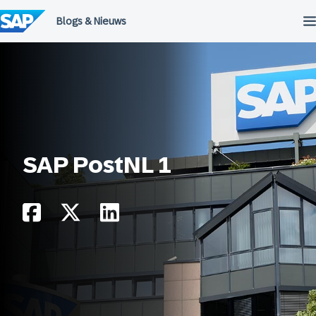
Meteen
naar
de
inhoud
SAP PostNL 1