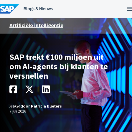
Meteen
naar
de
inhoud
Artificiële intelligentie
SAP trekt €100 miljoen uit
om AI-agents bij klanten te
versnellen
Artikel
door
Patricia Bueters
7 juli 2026