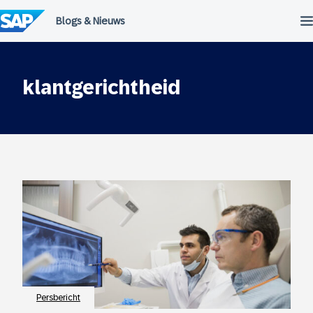
Meteen
naar
de
inhoud
klantgerichtheid
Persbericht