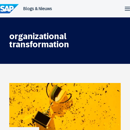
Meteen
naar
de
inhoud
organizational
transformation