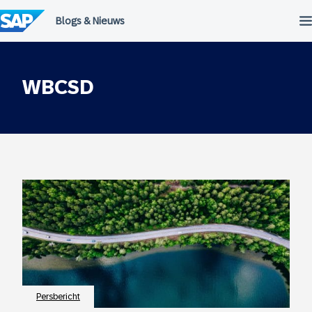
Meteen
naar
de
inhoud
WBCSD
Persbericht