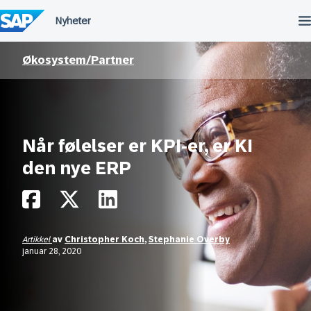
Hopp
til
innhold
Økosystem/Partner
Når følelser er KPI-er, er KI
den nye ERP
Artikkel
av
Christopher Koch
,
Stephanie Overby
januar 28, 2020