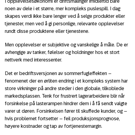
I opplevelsesøkonomi er driftsmålinger imidlertid bare
noen av dele i et større, mer kompleks puslespill. I dag
skapes verdi ikke bare lenger ved å selge produkter eller
tjenester, men ved å gi personlige, relevante opplevelser
rundt disse produktene eller tjenestene.
Men opplevelser er subjektive og vanskelige å måle. De er
avhengige av tanker, følelser og holdninger hos et stort
nettverk med interessenter.
Det er bedriftsversjonen av sommerfugleffekten –
fenomenet der en ørliten endring i et kompleks system har
store virkninger på andre steder i den globale, tilkoblede
markedsplassen. Tenk for frustrert lagerarbeidere blir når
forsinkelse på lasterampen hindrer dem i å få sendt valgte
varer ut døren. Forsinkelsen fører til skuffede kunder, og –
hvis problemet fortsetter – feil produksjonsprognose,
høyere kostnader og tap av fortjenestemargin.