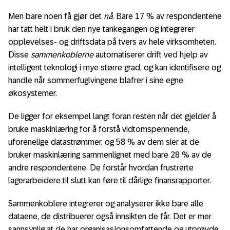
Men bare noen få gjør det
nå
. Bare 17 % av respondentene
har tatt helt i bruk den nye tankegangen og integrerer
opplevelses- og driftsdata på tvers av hele virksomheten.
Disse
sammenkoblerne
automatiserer drift ved hjelp av
intelligent teknologi i mye større grad, og kan identifisere og
handle når sommerfuglvingene blafrer i sine egne
økosystemer.
De ligger for eksempel langt foran resten når det gjelder å
bruke maskinlæring for å forstå vidtomspennende,
uforenelige datastrømmer, og 58 % av dem sier at de
bruker maskinlæring sammenlignet med bare 28 % av de
andre respondentene. De forstår hvordan frustrerte
lagerarbeidere til slutt kan føre til dårlige finansrapporter.
Sammenkoblere integrerer og analyserer ikke bare alle
dataene, de distribuerer også innsikten de får. Det er mer
sannsynlig at de har organisasjonsomfattende og utprøvde