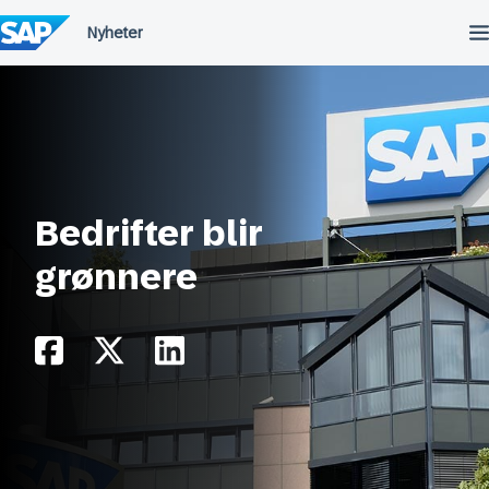
Hopp
til
innhold
Bedrifter blir
grønnere