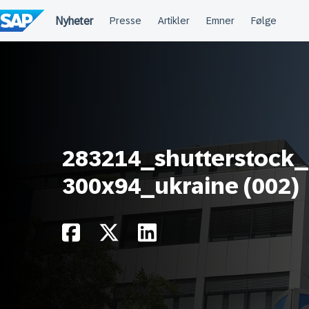
Hopp
til
innhold
283214_shutterstock
300x94_ukraine (002)