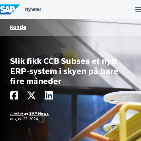
Hopp
til
innhold
Kunde
Slik fikk CCB Subsea et nytt
ERP-system i skyen på bare
fire måneder
Artikkel
av
SAP News
august 22, 2024