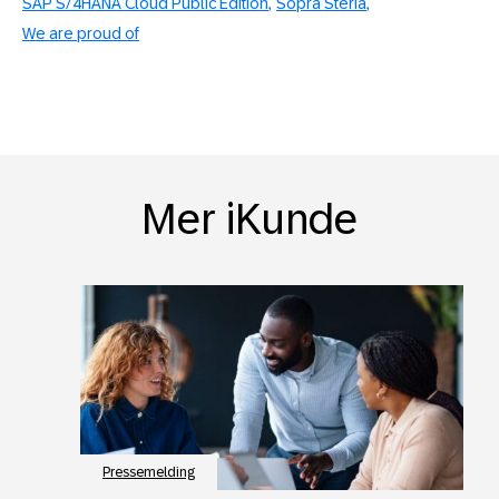
SAP S/4HANA Cloud Public Edition
Sopra Steria
We are proud of
Mer iKunde
Pressemelding