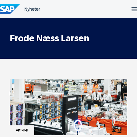
Hopp
til
innhold
Frode Næss Larsen
Artikkel