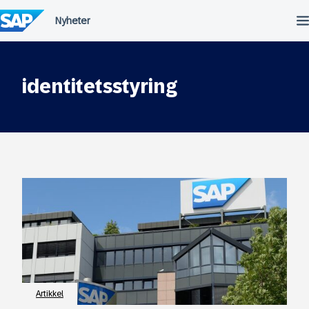
Hopp
til
innhold
identitetsstyring
Artikkel