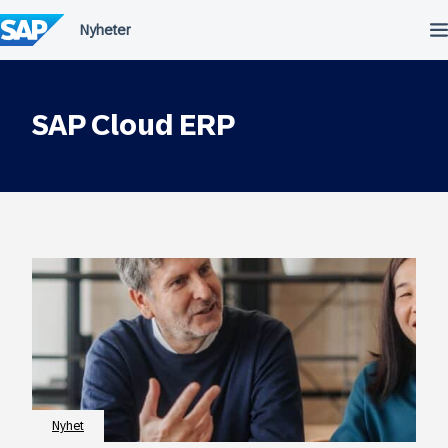
Hopp
til
innhold
SAP Cloud ERP
Nyhet