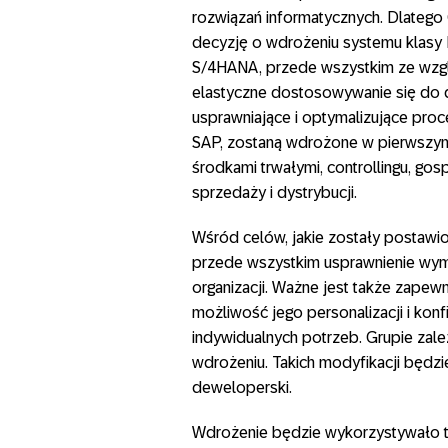
rozwiązań informatycznych. Dlatego 
decyzję o wdrożeniu systemu klasy
S/4HANA, przede wszystkim ze wzgl
elastyczne dostosowywanie się do d
usprawniające i optymalizujące pro
SAP, zostaną wdrożone w pierwszym 
środkami trwałymi, controllingu, go
sprzedaży i dystrybucji.
Wśród celów, jakie zostały postawi
przede wszystkim usprawnienie wymi
organizacji. Ważne jest także zapewn
możliwość jego personalizacji i kon
indywidualnych potrzeb. Grupie zal
wdrożeniu. Takich modyfikacji będ
deweloperski.
Wdrożenie będzie wykorzystywało 