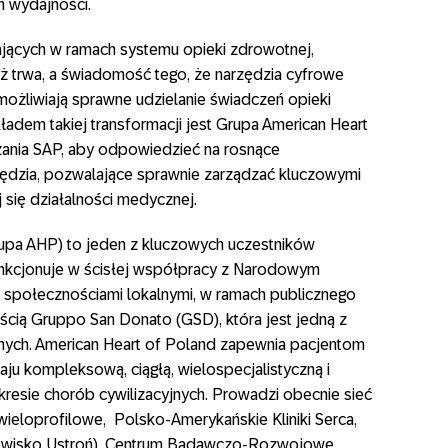
m wydajności.
ących w ramach systemu opieki zdrowotnej,
już trwa, a świadomość tego, że narzędzia cyfrowe
możliwiają sprawne udzielanie świadczeń opieki
ładem takiej transformacji jest Grupa American Heart
ązania SAP, aby odpowiedzieć na rosnące
ędzia, pozwalające sprawnie zarządzać kluczowymi
 się działalności medycznej.
upa AHP) to jeden z kluczowych uczestników
unkcjonuje w ścisłej współpracy z Narodowym
 społecznościami lokalnymi, w ramach publicznego
ścią Gruppo San Donato (GSD), która jest jedną z
nych. American Heart of Poland zapewnia pacjentom
aju kompleksową, ciągłą, wielospecjalistyczną i
esie chorób cywilizacyjnych. Prowadzi obecnie sieć
e wieloprofilowe, Polsko-Amerykańskie Kliniki Serca,
drowisko Ustroń), Centrum Badawczo-Rozwojowe,