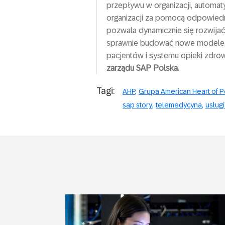
przepływu w organizacji, automat
organizacji za pomocą odpowiedn
pozwala dynamicznie się rozwijać
sprawnie budować nowe modele d
pacjentów i systemu opieki zdro
zarządu SAP Polska.
Tagi:
AHP
Grupa American Heart of 
sap story
telemedycyna
usług