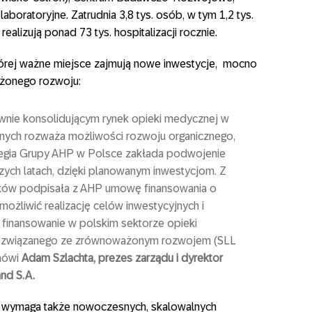
aboratoryjne. Zatrudnia 3,8 tys. osób, w tym 1,2 tys.
realizują ponad 73 tys. hospitalizacji rocznie.
tórej ważne miejsce zajmują nowe inwestycje, mocno
żonego rozwoju:
wnie konsolidującym rynek opieki medycznej w
znych rozważa możliwości rozwoju organicznego,
trategia Grupy AHP w Polsce zakłada podwojenie
szych latach, dzięki planowanym inwestycjom. Z
ków podpisała z AHP umowę finansowania o
umożliwić realizację celów inwestycyjnych i
e finansowanie w polskim sektorze opieki
u związanego ze zrównoważonym rozwojem (SLL
 mówi
Adam Szlachta, prezes zarządu i dyrektor
nd S.A.
ia wymaga także nowoczesnych, skalowalnych