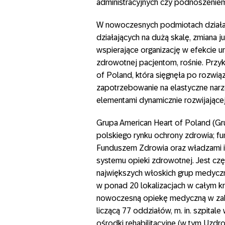
administracyjnych czy podnoszenie
W nowoczesnych podmiotach działaj
działających na dużą skalę, zmiana 
wspierające organizację w efekcie u
zdrowotnej pacjentom, rośnie. Przyk
of Poland, która sięgnęła po rozwi
zapotrzebowanie na elastyczne narz
elementami dynamicznie rozwijającej
Grupa American Heart of Poland (Gr
polskiego rynku ochrony zdrowia; f
Funduszem Zdrowia oraz władzami i
systemu opieki zdrowotnej. Jest czę
największych włoskich grup medycz
w ponad 20 lokalizacjach w całym kr
nowoczesną opiekę medyczną w zakr
liczącą 77 oddziałów, m. in. szpital
ośrodki rehabilitacyjne (w tym Uz