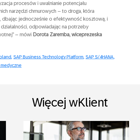
yzacja procesów i uwalnianie potencjału
ich narzędzi chmurowych – to droga, która
, dbając jednocześnie o efektywność kosztową, i
ziałalności, odpowiadając na potrzeby
wotnej” – mówi
Dorota Zaremba, wiceprezeska
Poland
SAP Business Technology Platform
SAP S/4HANA
i medyczne
Więcej wKlient