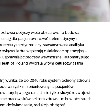
e zdrowia dotyczy wielu obszarów. To budowa
 usług dla pacjentów, rozwój telemedycyny i
 procedury medyczne czy zaawansowana analityka
ozwiązań, które wspierają działalność operacyjną –
e, usprawniając procesy wewnętrzne i automatyzując
eart of Poland wybrała w tym celu rozwiązania
alth”) wynika, że do 2040 roku system ochrony zdrowia
zede wszystkim zorientowany na pacjentów i
owe będą w jego ramach nie tylko służyć rozwojowi
erać pracowników sektora zdrowia, m.in. w obszarach
iem doświadczenia, redukcją obciążeń