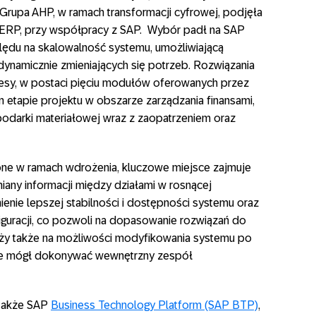
Grupa AHP, w ramach transformacji cyfrowej, podjęła
 ERP, przy współpracy z SAP. Wybór padł na SAP
ędu na skalowalność systemu, umożliwiającą
ynamicznie zmieniających się potrzeb. Rozwiązania
cesy, w postaci pięciu modułów oferowanych przez
etapie projektu w obszarze zarządzania finansami,
spodarki materiałowej wraz z zaopatrzeniem oraz
one w ramach wdrożenia, kluczowe miejsce zajmuje
any informacji między działami w rosnącej
ienie lepszej stabilności i dostępności systemu oraz
figuracji, co pozwoli na dopasowanie rozwiązań do
eży także na możliwości modyfikowania systemu po
zie mógł dokonywać wewnętrzny zespół
także SAP
Business Technology Platform (SAP BTP)
,