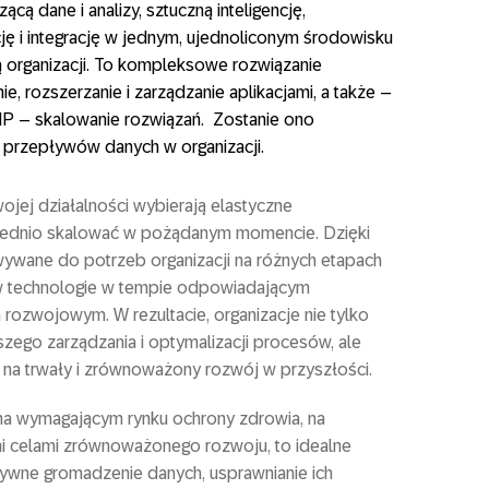
ącą dane i analizy, sztuczną inteligencję,
cję i integrację w jednym, ujednoliconym środowisku
 organizacji. To kompleksowe rozwiązanie
, rozszerzanie i zarządzanie aplikacjami, a także –
P – skalowanie rozwiązań. Zostanie ono
i przepływów danych w organizacji.
wojej działalności wybierają elastyczne
iednio skalować w pożądanym momencie. Dzięki
wane do potrzeb organizacji na różnych etapach
w technologie w tempie odpowiadającym
ozwojowym. W rezultacie, organizacje nie tylko
szego zarządzania i optymalizacji procesów, ale
 na trwały i zrównoważony rozwój w przyszłości.
na wymagającym rynku ochrony zdrowia, na
i celami zrównoważonego rozwoju, to idealne
tywne gromadzenie danych, usprawnianie ich