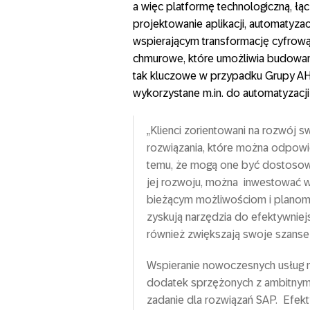
a więc platformę technologiczną, łącz
projektowanie aplikacji, automatyza
wspierającym transformację cyfrową
chmurowe, które umożliwia budowanie
tak kluczowe w przypadku Grupy AH
wykorzystane m.in. do automatyzacj
„Klienci zorientowani na rozwój s
rozwiązania, które można odpow
temu, że mogą one być dostosowy
jej rozwoju, można inwestować 
bieżącym możliwościom i planom r
zyskują narzędzia do efektywniej
również zwiększają swoje szanse
Wspieranie nowoczesnych usług 
dodatek sprzężonych z ambitnym
zadanie dla rozwiązań SAP. Efek