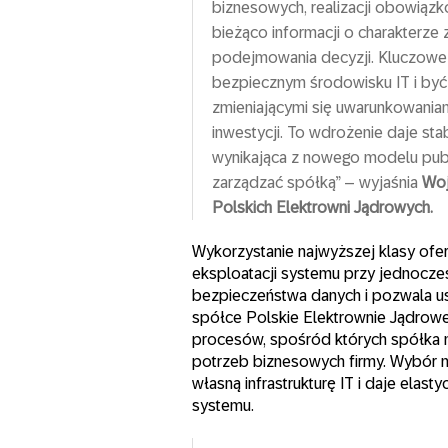
biznesowych, realizacji obowiąz
bieżąco informacji o charakterz
podejmowania decyzji. Kluczowe
bezpiecznym środowisku IT i być
zmieniającymi się uwarunkowani
inwestycji. To wdrożenie daje st
wynikająca z nowego modelu pub
zarządzać spółką” – wyjaśnia
Woj
Polskich Elektrowni Jądrowych.
Wykorzystanie najwyższej klasy ofe
eksploatacji systemu przy jednoc
bezpieczeństwa danych i pozwala 
spółce Polskie Elektrownie Jądro
procesów, spośród których spółka 
potrzeb biznesowych firmy. Wybór m
własną infrastrukturę IT i daje ela
systemu.