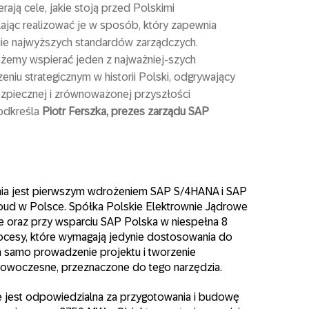
ają cele, jakie stoją przed Polskimi
ając realizować je w sposób, który zapewnia
nie najwyższych standardów zarządczych.
żemy wspierać jeden z najważniej-szych
niu strategicznym w historii Polski, odgrywający
ezpiecznej i zrównoważonej przyszłości
podkreśla
Piotr Ferszka, prezes zarządu SAP
ia jest pierwszym wdrożeniem SAP S/4HANA i SAP
oud w Polsce. Spółka Polskie Elektrownie Jądrowe
ne oraz przy wsparciu SAP Polska w niespełna 8
ocesy, które wymagają jedynie dostosowania do
a samo prowadzenie projektu i tworzenie
nowoczesne, przeznaczone do tego narzędzia.
e jest odpowiedzialna za przygotowania i budowę