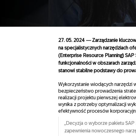
27. 05. 2024
—
Zarządzanie kluczow
na specjalistycznych narzędziach 
(Enterprise Resource Planning) SA
funkcjonalności w obszarach zarządz
stanowi stabilne podstawy do prowad
Wykorzystanie wiodących narzędzi w
bezpieczeństwo prowadzenia strategi
realizacji projektu pierwszej elekt
wynika z potrzeby optymalizacji wy
efektywność procesów korporacyjn
„Decyzja o wyborze pakietu SAP
zapewnienia nowoczesnego narzę