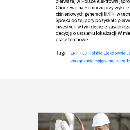
pierwszej w Polsce elektrowni jąd
Choczewo na Pomorzu przy wykorzy
ciśnieniowych generacji III/III+ w t
Spółka do tej pory pozyskała pierws
inwestycji, w tym decyzję zasadnic
decyzję o ustaleniu lokalizacji. W m
prace terenowe.
Tagi:
ERP
PEJ
Polskie Elektrownie 
zarządzanie majątkiem
zarządz