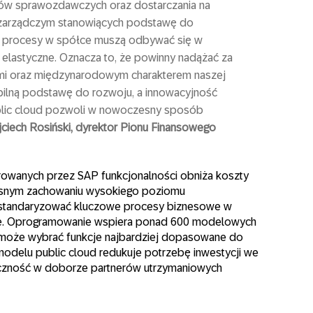
ków sprawozdawczych oraz dostarczania na
e zarządczym stanowiących podstawę do
 procesy w spółce muszą odbywać się w
 elastyczne. Oznacza to, że powinny nadążać za
ami oraz międzynarodowym charakterem naszej
abilną podstawę do rozwoju, a innowacyjność
lic cloud pozwoli w nowoczesny sposób
ciech Rosiński, dyrektor Pionu Finansowego
rowanych przez SAP funkcjonalności obniża koszty
zesnym zachowaniu wysokiego poziomu
ustandaryzować kluczowe procesy biznesowe w
we. Oprogramowanie wspiera ponad 600 modelowych
może wybrać funkcje najbardziej dopasowane do
odelu public cloud redukuje potrzebę inwestycji we
styczność w doborze partnerów utrzymaniowych