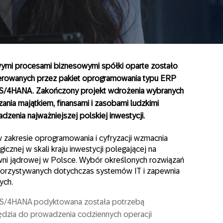
ymi procesami biznesowymi spółki oparte zostało
oferowanych przez pakiet oprogramowania typu ERP
P S/4HANA. Zakończony projekt wdrożenia wybranych
ania majątkiem, finansami i zasobami ludzkimi
zenia najważniejszej polskiej inwestycji.
 zakresie oprogramowania i cyfryzacji wzmacnia
cznej w skali kraju inwestycji polegającej na
rowni jądrowej w Polsce. Wybór określonych rozwiązań
korzystywanych dotychczas systemów IT i zapewnia
ych.
 S/4HANA podyktowana została potrzebą
dzia do prowadzenia codziennych operacji