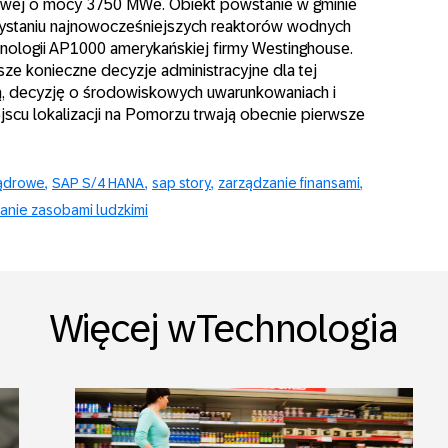
rowej o mocy 3750 MWe. Obiekt powstanie w gminie
staniu najnowocześniejszych reaktorów wodnych
echnologii AP1000 amerykańskiej firmy Westinghouse.
ze konieczne decyzje administracyjne dla tej
zą, decyzję o środowiskowych uwarunkowaniach i
iejscu lokalizacji na Pomorzu trwają obecnie pierwsze
Jądrowe
SAP S/4 HANA
sap story
zarządzanie finansami
anie zasobami ludzkimi
Więcej wTechnologia