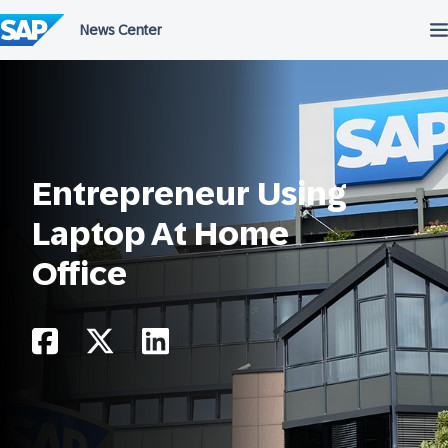
Przejdź
do
treści
Entrepreneur Using
Laptop At Home
Office