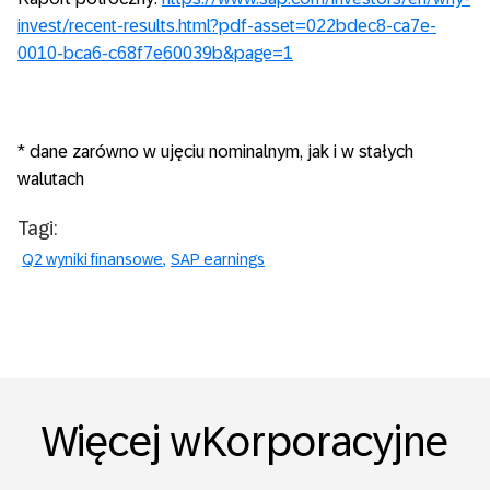
invest/recent-results.html?pdf-asset=022bdec8-ca7e-
0010-bca6-c68f7e60039b&page=1
*
dane zarówno w ujęciu nominalnym, jak i w stałych
walutach
Tagi:
Q2 wyniki finansowe
SAP earnings
Więcej wKorporacyjne