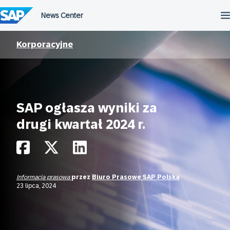
Przejdź
do
treści
Korporacyjne
SAP ogłasza wyniki za
drugi kwartał 2024 r.
Informacja prasowa
przez
Biuro Prasowe SAP Polska
23 lipca, 2024