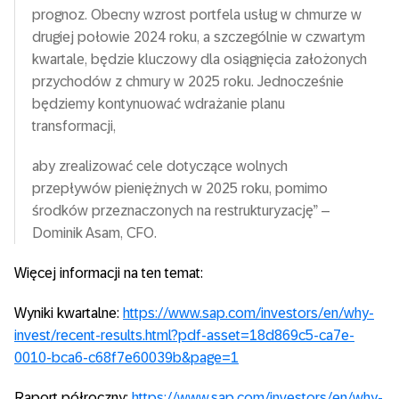
prognoz. Obecny wzrost portfela usług w chmurze w
drugiej połowie 2024 roku, a szczególnie w czwartym
kwartale, będzie kluczowy dla osiągnięcia założonych
przychodów z chmury w 2025 roku. Jednocześnie
będziemy kontynuować wdrażanie planu
transformacji,
aby zrealizować cele dotyczące wolnych
przepływów pieniężnych w 2025 roku, pomimo
środków przeznaczonych na restrukturyzację” –
Dominik Asam, CFO.
Więcej informacji na ten temat:
Wyniki kwartalne:
https://www.sap.com/investors/en/why-
invest/recent-results.html?pdf-asset=18d869c5-ca7e-
0010-bca6-c68f7e60039b&page=1
Raport półroczny:
https://www.sap.com/investors/en/why-