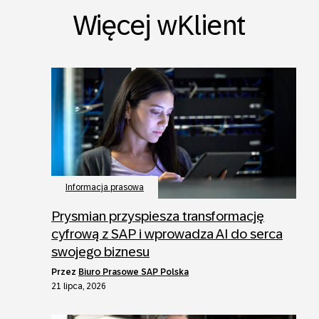
Więcej wKlient
Informacja prasowa
Prysmian przyspiesza transformację
cyfrową z SAP i wprowadza AI do serca
swojego biznesu
przez
Biuro Prasowe SAP Polska
21 lipca, 2026