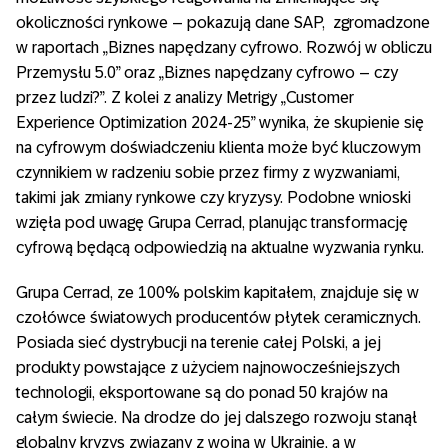
okoliczności rynkowe – pokazują dane SAP, zgromadzone
w raportach „Biznes napędzany cyfrowo. Rozwój w obliczu
Przemysłu 5.0” oraz „Biznes napędzany cyfrowo – czy
przez ludzi?”. Z kolei z analizy Metrigy „Customer
Experience Optimization 2024-25” wynika, że skupienie się
na cyfrowym doświadczeniu klienta może być kluczowym
czynnikiem w radzeniu sobie przez firmy z wyzwaniami,
takimi jak zmiany rynkowe czy kryzysy​. Podobne wnioski
wzięła pod uwagę Grupa Cerrad, planując transformację
cyfrową będącą odpowiedzią na aktualne wyzwania rynku.
Grupa Cerrad, ze 100% polskim kapitałem, znajduje się w
czołówce światowych producentów płytek ceramicznych.
Posiada sieć dystrybucji na terenie całej Polski, a jej
produkty powstające z użyciem najnowocześniejszych
technologii, eksportowane są do ponad 50 krajów na
całym świecie. Na drodze do jej dalszego rozwoju stanął
globalny kryzys związany z wojną w Ukrainie, a w