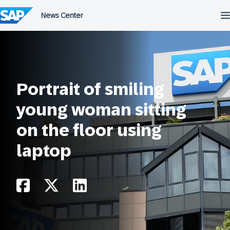
Przejdź
do
treści
Portrait of smiling
young woman sitting
on the floor using
laptop