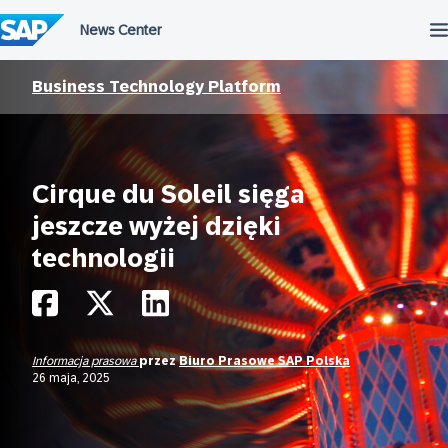
Przejdź
do
treści
Business Technology Platform
Cirque du Soleil sięga
jeszcze wyżej dzięki
technologii
Informacja prasowa
przez
Biuro Prasowe SAP Polska
26 maja, 2025