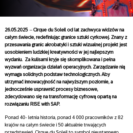
26.05.2025
–
Cirque du Soleil od lat zachwyca widzów na
całym świecie, redefiniując granice sztuki cyrkowej. Znany z
przesuwania granic akrobatyki i sztuki wizualnej projekt jest
uosobieniem ludzkiej kreatywności w jej najlepszym
wydaniu. Za kulisami kryje się skomplikowana i pełna
wyzwań organizacja działań operacyjnych. Zarządzanie nią
wymaga solidnych podstaw technologicznych. Aby
utrzymać innowacyjność na najwyższym poziomie, a
jednocześnie usprawnić procesy biznesowe,
zdecydowano się na transformację cyfrową opartą na
rozwiązaniu RISE with SAP.
Ponad 40- letnia historia, ponad 4 000 pracowników z 82
krajów na całym świecie i 50 aktualnie trwających
przedstawień. Cirque du Soleil to symbol nieustannego