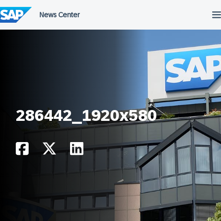
Przejdź
do
treści
286442_1920x580