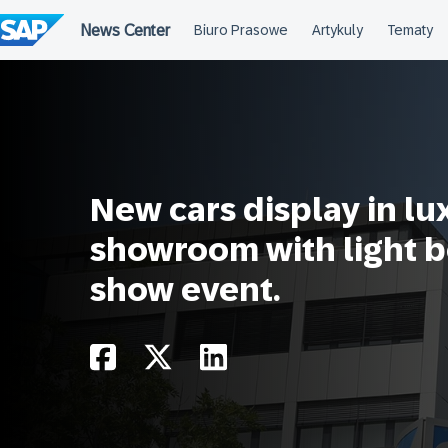
Przejdź
do
treści
New cars display in lu
showroom with light b
show event.