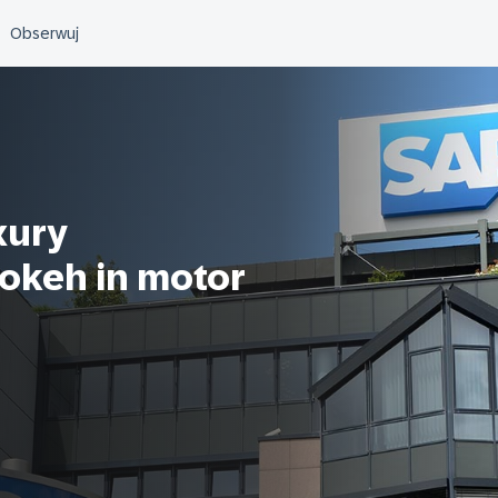
xury
okeh in motor