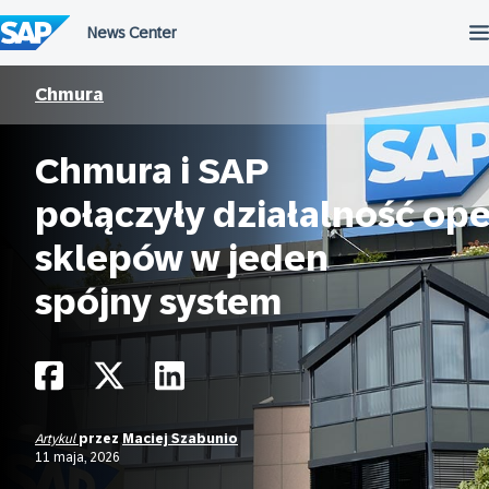
Przejdź
do
treści
Chmura
Chmura i SAP
połączyły działalność ope
sklepów w jeden
spójny system
Artykul
przez
Maciej Szabunio
11 maja, 2026