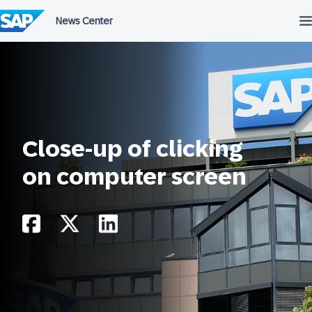
Przejdź
do
treści
Close-up of clicking
on computer screen