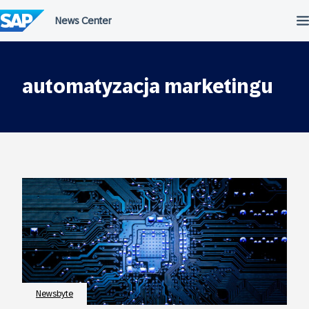
Przejdź
do
treści
automatyzacja marketingu
Newsbyte