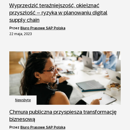
Wyprzedzić teraźniejszość, okiełznać
przyszłość – ryzyka w planowaniu digital
supply chain
przez
Biuro Prasowe SAP Polska
22 maja, 2023
Newsbyte
Chmura publiczna przyspiesza transformację
biznesową
przez
Biuro Prasowe SAP Polska