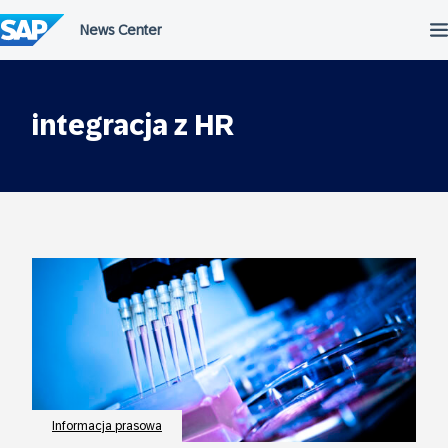
Przejdź
do
treści
integracja z HR
Informacja prasowa