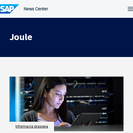
Przejdź
do
treści
Joule
Informacja prasowa