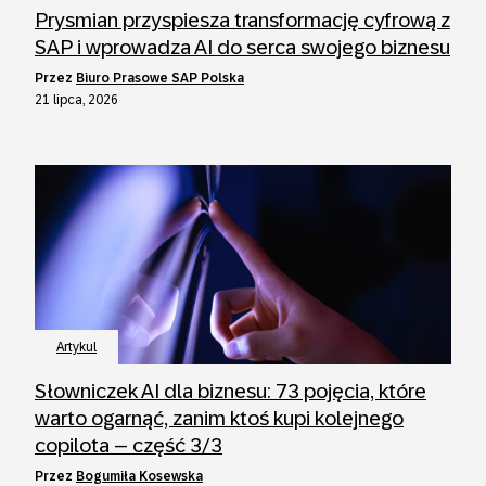
Prysmian przyspiesza transformację cyfrową z
SAP i wprowadza AI do serca swojego biznesu
przez
Biuro Prasowe SAP Polska
21 lipca, 2026
Artykul
Słowniczek AI dla biznesu: 73 pojęcia, które
warto ogarnąć, zanim ktoś kupi kolejnego
copilota – część 3/3
przez
Bogumiła Kosewska