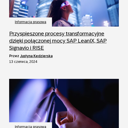
Informacja prasowa
Przyspieszone procesy transformacyjne
dzięki połączonej mocy SAP LeanIX, SAP
Signavio i RISE
przez
Justyna Kedzierska
13 czerwca, 2024
Informacja prasowa