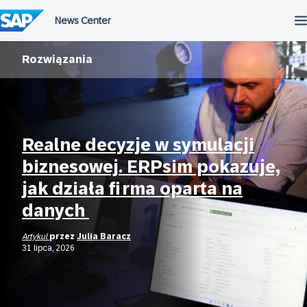
Przejdź
do
treści
Rozwiązania
Realne decyzje w symulacji
biznesowej. ERPsim pokazuje,
jak działa firma oparta na
danych
Artykul
przez
Julia Baracz
31 lipca, 2026