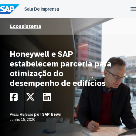
Ir
para
o
conteúdo
Ecossistema
Honeywell e SAP
estabelecem parceria para
otimização do
desempenho de edifícios
Press Release
por
SAP News
Junho 15, 2020