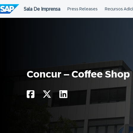
Ir
para
o
conteúdo
Concur – Coffee Shop