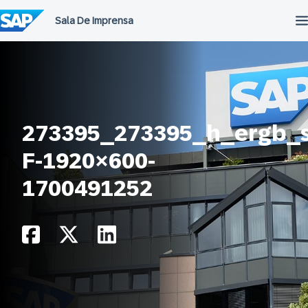
Ir
para
o
conteúdo
273395_273395_h_ergb_
F-1920×600-
1700491252