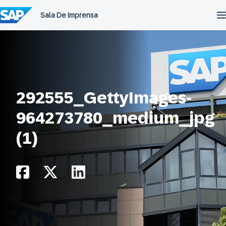
Ir
para
o
conteúdo
292555_GettyImages-
964273780_medium_jpg
(1)