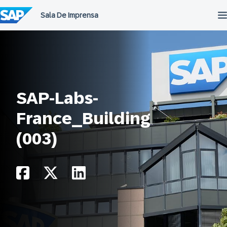
Ir
para
o
conteúdo
SAP-Labs-
France_Building
(003)