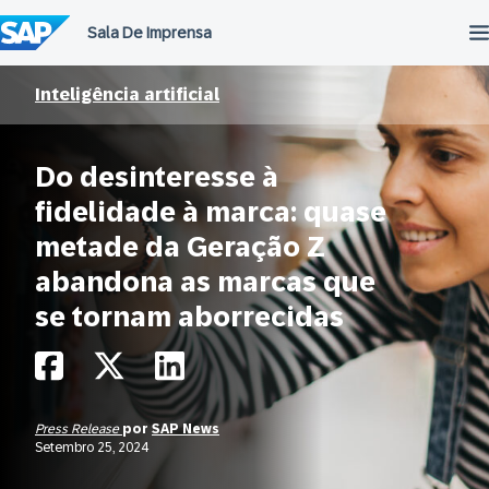
Ir
para
o
conteúdo
Inteligência artificial
Do desinteresse à
fidelidade à marca: quase
metade da Geração Z
abandona as marcas que
se tornam aborrecidas
Press Release
por
SAP News
Setembro 25, 2024