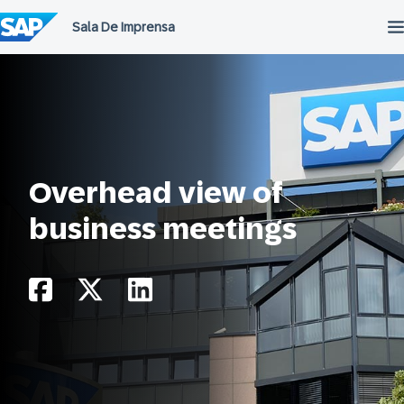
Ir
para
o
conteúdo
Overhead view of
business meetings